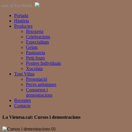
-nos al Facebook:
Portada
Història
Productes
Brioxeria
Celebracions
Especialitats
Gelats
Pastisseria
Petit fours
Postres Individuals
Xocolata
Toni Viñas
Presentació
Peces artístiques
Consursos i
demostracions
Receptes
Contacte
La
Vienesa
.cat: Cursos i demostracions