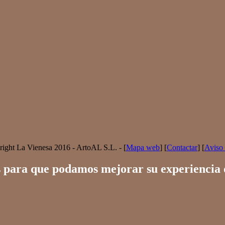
ight La Vienesa 2016 - ArtoAL S.L. - [
Mapa web
] [
Contactar
] [
Aviso 
gías para que podamos mejorar su experiencia