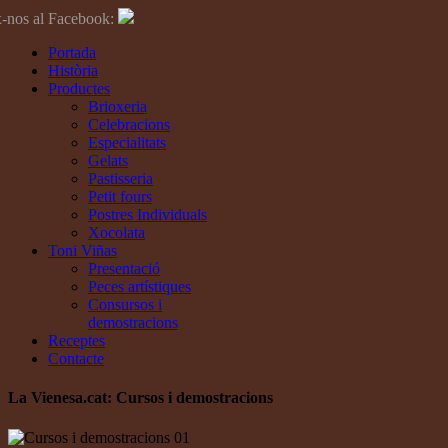
-nos al Facebook:
Portada
Història
Productes
Brioxeria
Celebracions
Especialitats
Gelats
Pastisseria
Petit fours
Postres Individuals
Xocolata
Toni Viñas
Presentació
Peces artístiques
Consursos i
demostracions
Receptes
Contacte
La
Vienesa
.cat: Cursos i demostracions