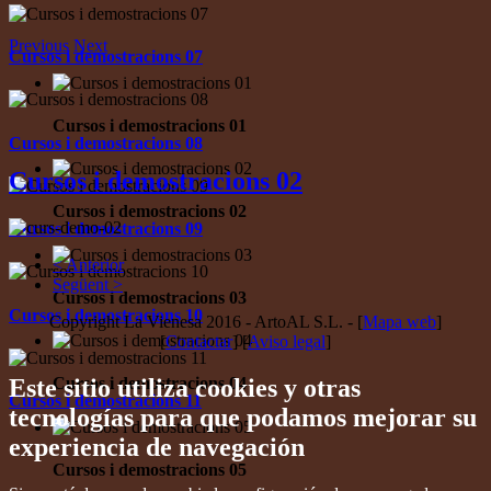
Previous
Next
Cursos i demostracions 07
Cursos i demostracions 01
Cursos i demostracions 08
Cursos i demostracions 02
Cursos i demostracions 02
Cursos i demostracions 09
< Anterior
Següent >
Cursos i demostracions 03
Cursos i demostracions 10
Copyright La Vienesa 2016 - ArtoAL S.L. - [
Mapa web
]
[
Contactar
] [
Aviso legal
]
Este sitio utiliza cookies y otras
Cursos i demostracions 04
Cursos i demostracions 11
tecnologías para que podamos mejorar su
experiencia de navegación
Cursos i demostracions 05