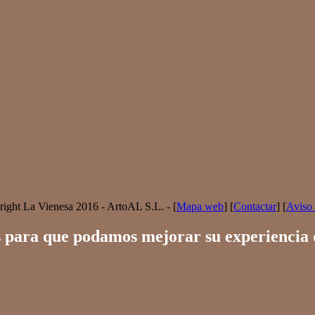
ight La Vienesa 2016 - ArtoAL S.L. - [
Mapa web
] [
Contactar
] [
Aviso 
gías para que podamos mejorar su experiencia