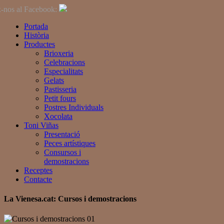
-nos al Facebook:
Portada
Història
Productes
Brioxeria
Celebracions
Especialitats
Gelats
Pastisseria
Petit fours
Postres Individuals
Xocolata
Toni Viñas
Presentació
Peces artístiques
Consursos i
demostracions
Receptes
Contacte
La
Vienesa
.cat: Cursos i demostracions