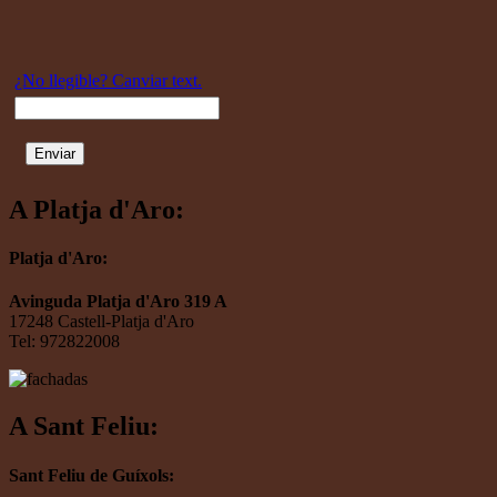
¿No llegible? Canviar text.
A Platja d'Aro:
Platja d'Aro:
Avinguda Platja d'Aro 319 A
17248 Castell-Platja d'Aro
Tel: 972822008
A Sant Feliu:
Sant Feliu de Guíxols: