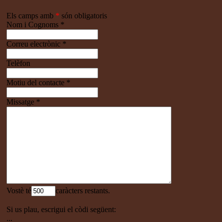
Els camps amb
*
són obligatoris
Nom i Cognoms
*
Correu electrònic
*
Telèfon
Motiu del contacte
*
Missatge
*
Vostè té
caràcters restants.
Si us plau, escrigui el còdi següent:
...