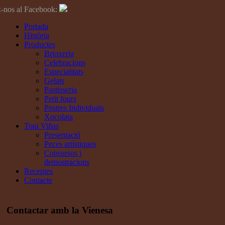
-nos al Facebook:
Portada
Història
Productes
Brioxeria
Celebracions
Especialitats
Gelats
Pastisseria
Petit fours
Postres Individuals
Xocolata
Toni Viñas
Presentació
Peces artístiques
Consursos i
demostracions
Receptes
Contacte
Contactar amb la Vienesa