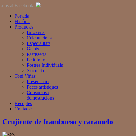
-nos al Facebook:
Portada
Història
Productes
Brioxeria
Celebracions
Especialitats
Gelats
Pastisseria
Petit fours
Postres Individuals
Xocolata
Toni Viñas
Presentació
Peces artístiques
Consursos i
demostracions
Receptes
Contacte
Crujiente de frambuesa y caramelo