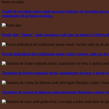
Souflé de xocolata negre amb una part interior de xocolata que una
entusiastes de la bona xocolata.
Pastís tipo "Ópera" amb xocolata i café que en honor a l'Oper
Porció individual del tradicional pastís vienés Sacher, amb pa de
Tartaleta de fruites naturals (fresó, maduixetes de bosc ó gerds) 
Tartaleta de crema de llimona amb merengue flamejat a sobre i ba