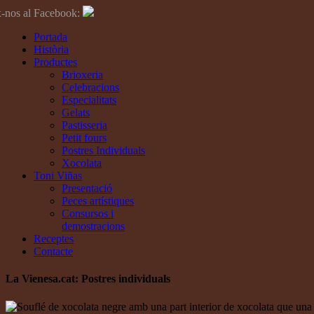
-nos al Facebook:
Portada
Història
Productes
Brioxeria
Celebracions
Especialitats
Gelats
Pastisseria
Petit fours
Postres Individuals
Xocolata
Toni Viñas
Presentació
Peces artístiques
Consursos i
demostracions
Receptes
Contacte
La
Vienesa
.cat: Postres individuals