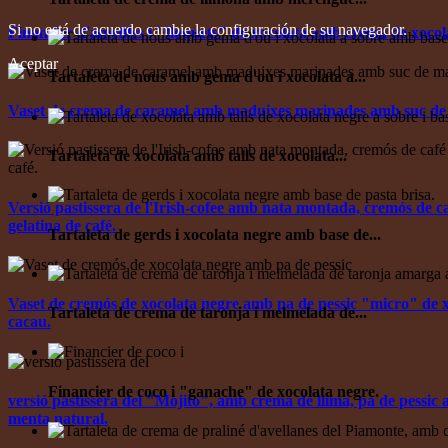
Si no está de acuerdo cambie la configuración de su navegador.
Financier d'ametlles i "floquets" de xocolata amb crema de xocol
Aceptar
Tartaleta de nous amb gema d'ou i xocolata a...
Vaset de crema de caramel amb maduixes marinades amb suc de m
Tartaleta de xocolata amb talls de xocolata...
Versió pastissera de l'Irish-cofee amb nata montada, cremós de c
gelatina de café.
Tartaleta de gerds i xocolata negre amb base de...
Vaset de cremós de xocolata negre amb pa de pessic "micro" de x
Tartaleta de crema de taronja i melmelada de...
cacau.
Financier de coco i "ganache" de xocolata negre.
versió pastissera del "Mojito", amb crema de llima, pa de pessic
menta natural.