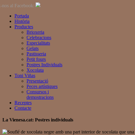
-nos al Facebook:
Portada
Història
Productes
Brioxeria
Celebracions
Especialitats
Gelats
Pastisseria
Petit fours
Postres Individuals
Xocolata
Toni Viñas
Presentació
Peces artístiques
Consursos i
demostracions
Receptes
Contacte
La
Vienesa
.cat: Postres individuals