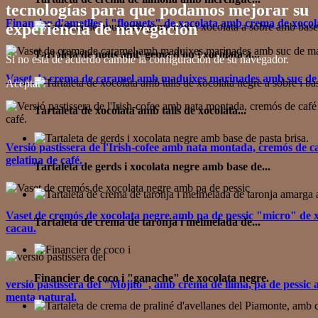
tecnologías para que podamos mejorar su
Financier d'ametlles i "floquets" de xocolata amb crema de xocol
experiencia de navegación
Tartaleta de nous amb gema d'ou i xocolata a...
Si no está de acuerdo cambie la configuración de su navegador.
Vaset de crema de caramel amb maduixes marinades amb suc de m
Aceptar
Tartaleta de xocolata amb talls de xocolata...
Versió pastissera de l'Irish-cofee amb nata montada, cremós de c
gelatina de café.
Tartaleta de gerds i xocolata negre amb base de...
Vaset de cremós de xocolata negre amb pa de pessic "micro" de x
Tartaleta de crema de taronja i melmelada de...
cacau.
Financier de coco i "ganache" de xocolata negre.
versió pastissera del "Mojito", amb crema de llima, pa de pessic
menta natural.