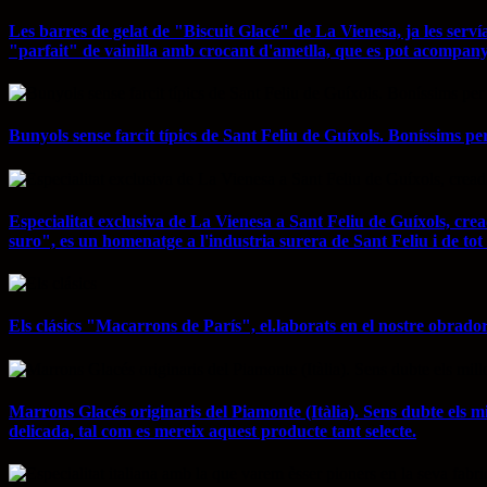
Les barres de gelat de "Biscuit Glacé" de La Vienesa, ja les servía
"parfait" de vainilla amb crocant d'ametlla, que es pot acompan
Bunyols sense farcit típics de Sant Feliu de Guíxols. Boníssims pe
Especialitat exclusiva de La Vienesa a Sant Feliu de Guíxols, cr
suro", es un homenatge a l'industria surera de Sant Feliu i de to
Els clásics "Macarrons de París", el.laborats en el nostre obrad
Marrons Glacés originaris del Piamonte (Itàlia). Sens dubte els m
delicada, tal com es mereix aquest producte tant selecte.