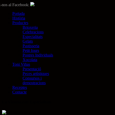
-nos al Facebook:
Portada
Història
Productes
Brioxeria
Celebracions
Especialitats
Gelats
Pastisseria
Petit fours
Postres Individuals
Xocolata
Toni Viñas
Presentació
Peces artístiques
Consursos i
demostracions
Receptes
Contacte
La
Vienesa
.cat: Especialitats