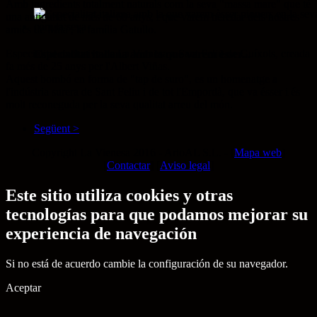
Amb ingredients totalment naturals com la seva "massa mare" que té
una antiguitat de més de 60 anys, i que vàrem heredar dels nostres
amics de Milà , la família Gatullo.
Especialitat exclusiva de La Vienesa a Sant Feliu de Guíxols, creada
Especialitat italiana amb la que varem èsser...
fa més de 25 anys per l'Albert Viñas.
Aquest bombó en forma de "tap de suro", es un homenatge a
l'indústria surera de Sant Feliu i de tot l'Empordà, que va ésser i és
molt reconeguda per la seva qualitat arreu del món.
Següent >
Copyright La Vienesa 2016 - ArtoAL S.L. - [
Mapa web
]
[
Contactar
] [
Aviso legal
]
Este sitio utiliza cookies y otras
tecnologías para que podamos mejorar su
experiencia de navegación
Si no está de acuerdo cambie la configuración de su navegador.
Aceptar