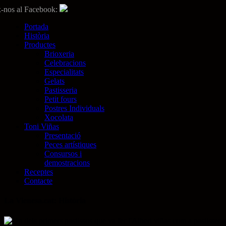
-nos al Facebook:
Portada
Història
Productes
Brioxeria
Celebracions
Especialitats
Gelats
Pastisseria
Petit fours
Postres Individuals
Xocolata
Toni Viñas
Presentació
Peces artístiques
Consursos i
demostracions
Receptes
Contacte
La
Vienesa
.cat: Història