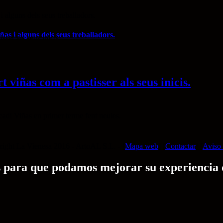
s i alguns dels seus treballadors.
t viñas com a pastisser als seus inicis.
ight La Vienesa 2016 - ArtoAL S.L. - [
Mapa web
] [
Contactar
] [
Aviso 
gías para que podamos mejorar su experiencia